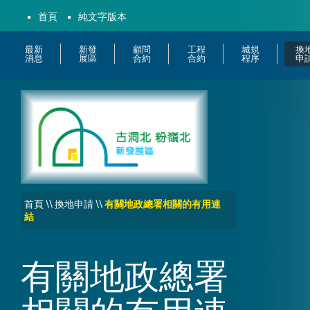
首頁
純文字版本
最新
新發
顧問
工程
城規
換
消息
展區
合約
合約
程序
申
首頁
\\
換地申請
\\
有關地政總署相關的有用連
結
有關地政總署