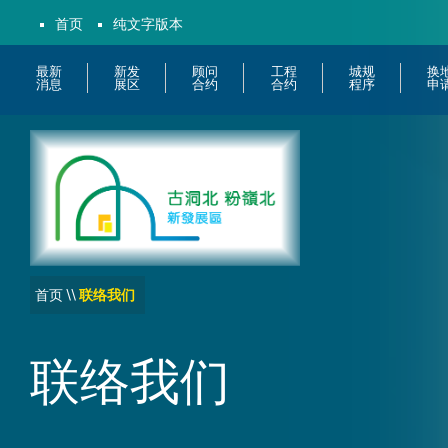
首页
纯文字版本
最新
新发
顾问
工程
城规
换
消息
展区
合约
合约
程序
申
首页
\\
联络我们
联络我们