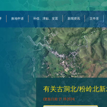
序
换地申请
补偿、津贴、安置
新闻资讯
文件库
有关古洞北/粉岭北
(更新日期: 21.05.2024)