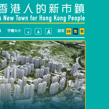
版
字體大小
A
語言
EN
繁
简
A
A