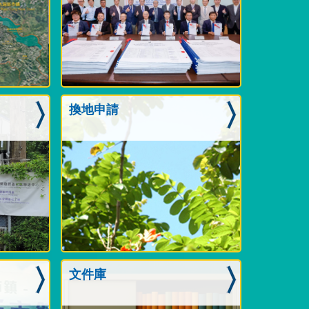
19.03.2025
上載最新遷出限期
定期更新
17.01.2025
馬草壟發展建議的公眾參與活動於
換地申請
2025年1月17日展開。
07.11.2024
上載粉嶺百和路專用安置屋邨項目最
新資訊
25.09.2024
上載粉嶺百和路專用安置屋邨項目最
新資訊
08.08.2024
上載粉嶺百和路專用安置屋邨項目最
新資訊
文件庫
17.06.2024
定期更新